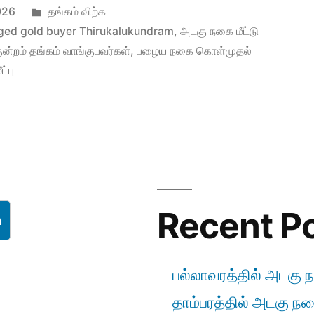
Posted
026
தங்கம் விற்க
in
ged gold buyer Thirukalukundram
,
அடகு நகை மீட்டு
ுன்றம் தங்கம் வாங்குபவர்கள்
,
பழைய நகை கொள்முதல்
ட்பு
Recent P
h
பல்லாவரத்தில் அடகு ந
தாம்பரத்தில் அடகு நகை