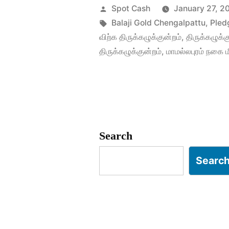
நகை
Posted
Spot Cash
January 27, 2
மீட்டு
by
Tags:
Balaji Gold Chengalpattu
,
Pled
விற்க திருக்கழுக்குன்றம்
,
திருக்கழுக்க
விற்க”
திருக்கழுக்குன்றம்
,
மாமல்லபுரம் நகை மீ
Search
Searc