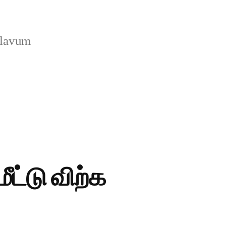
llavum
ீட்டு விற்க