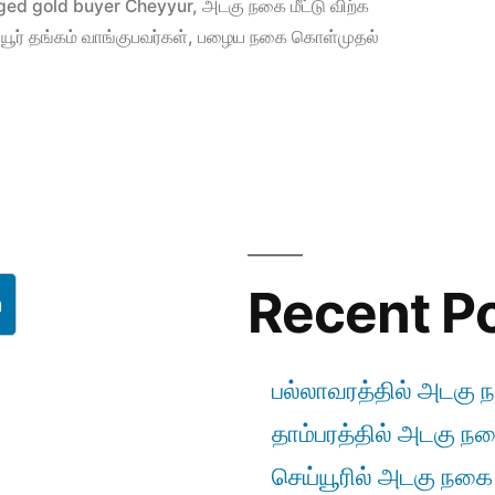
in
ged gold buyer Cheyyur
,
அடகு நகை மீட்டு விற்க
யூர் தங்கம் வாங்குபவர்கள்
,
பழைய நகை கொள்முதல்
Recent P
h
பல்லாவரத்தில் அடகு ந
தாம்பரத்தில் அடகு நகை
செய்யூரில் அடகு நகை ம