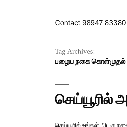
Skip
to
Contact 98947 83380
content
Tag Archives:
பழைய நகை கொள்முதல் ச
செய்யூரில் அ
செய்யூரில் உங்கள் அடகு நகை