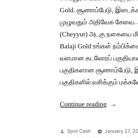
Gold. சூணாம்பேடு, இடைக்க
முழுவதும் அதிவேக சேவை. அ
(Cheyyur) அடகு நகையை மீட
Balaji Gold உங்கள் நம்பிக்க
வளமான கடலோரப் பகுதியான செ
பகுதிகளான சூணாம்பேடு, இட
பகுதிகளில் வசிக்கும் மக்
“செய்யூரில்
Continue reading
அடகு
நகை
Posted
Spot Cash
January 27, 2