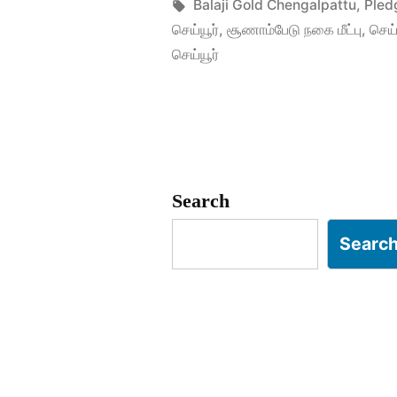
மீட்டு
by
Tags:
Balaji Gold Chengalpattu
,
Pled
செய்யூர்
,
சூணாம்பேடு நகை மீட்பு
,
செய்
விற்க”
செய்யூர்
Search
Searc