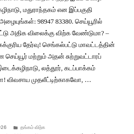
ழிநாடு, மதுராந்தகம் என இப்பகுதி
ழையுங்கள்: 98947 83380. செய்யூரில்
்டு அதிக விலைக்கு விற்க வேண்டுமா? –
ைக்குரிய தேர்வு! செங்கல்பட்டு மாவட்டத்தின்
ய்யூர் மற்றும் அதன் சுற்றுவட்டாரப்
ைக்கழிநாடு, லத்தூர், கடப்பாக்கம்
களே! விவசாய முதலீட்டிற்காகவோ, …
Posted
026
தங்கம் விற்க